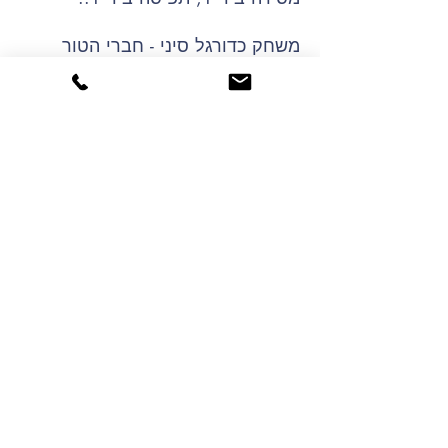
משחק כדורגל סיני - חברי הטור
עומדים במעגל עם פיסוק בין
הרגלים. כפות הרגלים של התלמידים
צמודות ויוצרות מעגל.
בעזרת הידיים מגלגלים את הכדור
ומנסים להכניס גול בין רגלי אחד
התלמידים. תלמיד שמקבל גול יוצא
לסיבוב ריצה קצר וחוזר למעגל.
סיכום שיעור ושחרור:
לסכם בכמה מילים את השיעור,
להדגיש חשיבות של עבודת צוות,
שיתוף ודרבון. לשאול את התלמידים
איך הם מרגישים, להסביר שבשיעור
הבא נסיים את יחידת ההוראה ונושא
השיעור יהיה זריקה, תפיסה וקליעה.